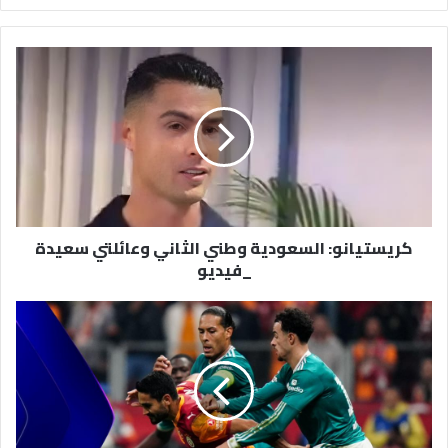
كريستيانو:
السعودية
وطني
الثاني
وعائلتي
سعيدة
_فيديو
كريستيانو: السعودية وطني الثاني وعائلتي سعيدة
_فيديو
Champions
League
Highlights:
Galatasaray
1-
0
Liverpool