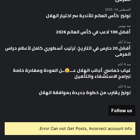
أغسطس 14, 2025
نونيز: كأس العالم للأندية سر اختيار الهلال
منذ يومين
أفضل 100 لاعب في كأس العالم 2026
منذ 3 أيام
أفضل 20 حارس في التاريخ: ترتيب أسطوري كامل لأعظم حراس
المرمى
منذ 4 أيام
غياب خماسي أجانب الهلال عـــ
ــن العودة ومغادرة خاصة
لبرامج الاستشفاء والتأهيل
منذ 4 أيام
نونيز يقترب من خطوة جديدة بموافقة الهلال
Follow us
Error Can not Get Posts, Incorrect account info.