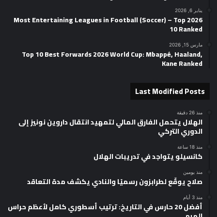
يناير 6, 2026
2026 Most Entertaining Leagues in Football (Soccer) – Top
10 Ranked
مارس 15, 2026
Top 10 Best Forwards 2026 World Cup: Mbappé, Haaland,
Kane Ranked
Last Modified Posts
منذ 26 دقيقة
الهلال يتحمل الفارق المالي لتمهيد انتقال داروين نونيز إلى
الدوري التركي
منذ 18 ساعة
كانسيلو يتواجد في تدريبات الهلال
منذ يومين
صلاح يوقّع لطرابزون رسميًا والنادي يكشف مدة التعاقد
منذ 3 أيام
أفضل 20 حارس في التاريخ: ترتيب أسطوري كامل لأعظم حراس
المرمى