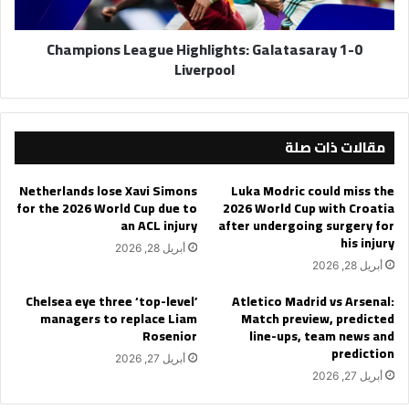
Champions League Highlights: Galatasaray 1-0
Liverpool
مقالات ذات صلة
Netherlands lose Xavi Simons
Luka Modric could miss the
for the 2026 World Cup due to
2026 World Cup with Croatia
an ACL injury
after undergoing surgery for
his injury
أبريل 28, 2026
أبريل 28, 2026
Chelsea eye three ‘top-level’
Atletico Madrid vs Arsenal:
managers to replace Liam
Match preview, predicted
Rosenior
line-ups, team news and
prediction
أبريل 27, 2026
أبريل 27, 2026