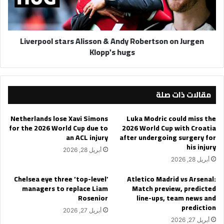
on
Jurgen
Klopp's
Liverpool stars Alisson & Andy Robertson on Jurgen
hugs
Klopp's hugs
مقالات ذات صلة
Netherlands lose Xavi Simons
Luka Modric could miss the
for the 2026 World Cup due to
2026 World Cup with Croatia
an ACL injury
after undergoing surgery for
his injury
أبريل 28, 2026
أبريل 28, 2026
Chelsea eye three ‘top-level’
Atletico Madrid vs Arsenal:
managers to replace Liam
Match preview, predicted
Rosenior
line-ups, team news and
prediction
أبريل 27, 2026
أبريل 27, 2026