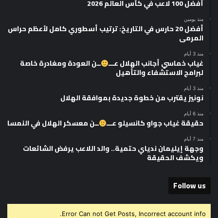
أفضل 100 لاعب في كأس العالم 2026
منذ يومين
أفضل 20 حارس في التاريخ: ترتيب أسطوري كامل لأعظم حراس
المرمى
منذ 3 أيام
غياب خماسي أجانب الهلال عـــ
ــن العودة ومغادرة خاصة
لبرامج الاستشفاء والتأهيل
منذ 3 أيام
نونيز يقترب من خطوة جديدة بموافقة الهلال
منذ 6 أيام
حقيقة غياب جواو كانسيلو عـــ
ــن معسكر الهلال في النمسا
منذ 7 أيام
وجهة إيليمان ندياي حتمية.. والد اللاعب يرفض الشائعات
ويكشف الحقيقة
Follow us
Error Can not Get Posts, Incorrect account info.