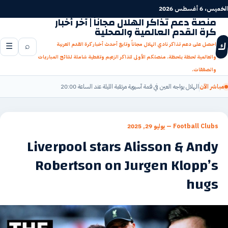
جاوز
الخميس، 6 أغسطس 2026
لى
منصة دعم تذاكر الهلال مجاناً | آخر أخبار
كرة القدم العالمية والمحلية
لمحتوى
ك
احصل على دعم تذاكر نادي الهلال مجاناً وتابع أحدث أخبار كرة القدم العربية
⌕
☰
والعالمية لحظة بلحظة. منصتكم الأولى لتذاكر الزعيم وتغطية شاملة لنتائج المباريات
والصفقات.
مباشر الآن
الهلال يواجه العين في قمة آسيوية مرتقبة الليلة عند الساعة 20:00
Football Clubs
—
يوليو 29, 2025
Liverpool stars Alisson & Andy
Robertson on Jurgen Klopp’s
hugs