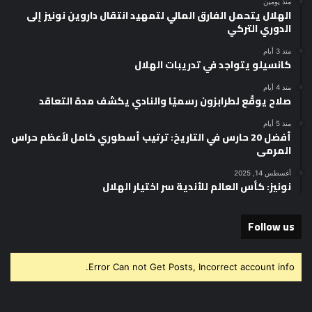
منذ يومين
الهلال يتحمل الفارق المالي لتمهيد انتقال داروين نونيز إلى
الدوري التركي
منذ 3 أيام
كانسيلو يتواجد في تدريبات الهلال
منذ 4 أيام
صلاح يوقّع لطرابزون رسميًا والنادي يكشف مدة التعاقد
منذ 5 أيام
أفضل 20 حارس في التاريخ: ترتيب أسطوري كامل لأعظم حراس
المرمى
أغسطس 14, 2025
نونيز: كأس العالم للأندية سر اختيار الهلال
Follow us
Error Can not Get Posts, Incorrect account info.