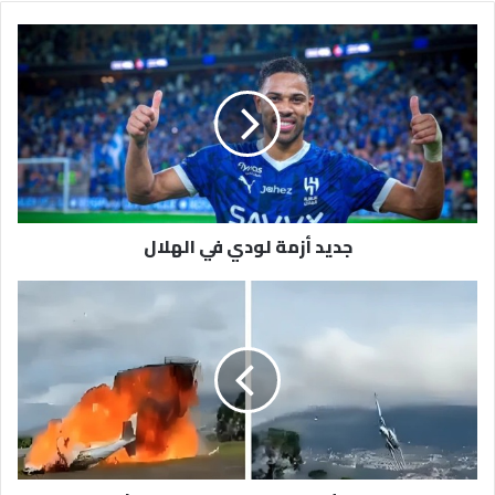
جديد
أزمة
لودي
في
الهلال
جديد أزمة لودي في الهلال
فيديو
مرعب
يوثق
لحظة
سقوط
طائرة
واشتعالها
في
مطار