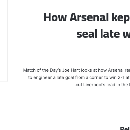
How Arsenal kept 
seal late 
Match of the Day’s Joe Hart looks at how Arsenal r
to engineer a late goal from a corner to win 2-1 a
cut Liverpool’s lead in the
Rel