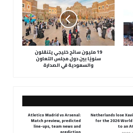
مليون
سائح
خليجي
يتنقلون
سنويًا
بين
دول
مجلس
19 مليون سائح خليجي يتنقلون
التعاون
سنويًا بين دول مجلس التعاون
والسعودية
والسعودية في الصدارة
في
الصدارة
Atletico Madrid vs Arsenal:
Netherlands lose Xav
Match preview, predicted
for the 2026 World
line-ups, team news and
to an A
prediction