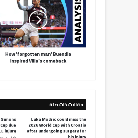
'forgotten
man'
Buendia
inspired
Villa's
comeback
How 'forgotten man' Buendia
inspired Villa's comeback
مقالات ذات صلة
i Simons
Luka Modric could miss the
 Cup due
2026 World Cup with Croatia
CL injury
after undergoing surgery for
his injury