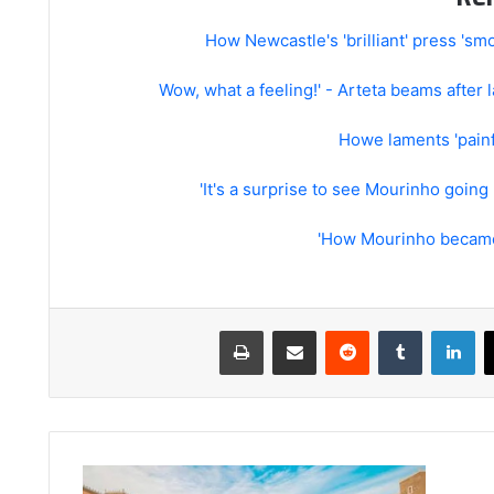
How Newcastle's 'brilliant' press 'sm
Howe laments 'painf
How Mourinho became 
لينكدإن
مشاركة عبر البريد
طباعة
19