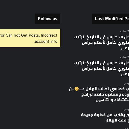
Follow us
Last Modified P
ror Can not Get Posts, Incorrect
أفضل 20 حارس في التاريخ: ترتيب
وري كامل لأعظم حراس
account info.
رمى
أفضل 20 حارس في التاريخ: ترتيب
وري كامل لأعظم حراس
رمى
ومين
 خماسي أجانب الهلال عـــ
ــن
ودة ومغادرة خاصة لبرامج
ستشفاء والتأهيل
ومين
يز يقترب من خطوة جديدة
افقة الهلال