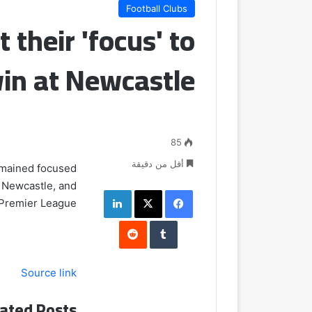
Football Clubs
their 'focus' to
win at Newcastle
85
أقل من دقيقة
emained focused
t Newcastle, and
فيسبوك
‫X
لينكدإن
 Premier League.
Source link
ated Posts