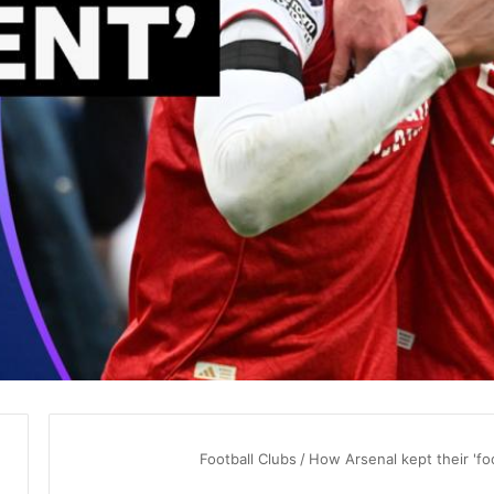
Football Clubs
/
How Arsenal kept their 'fo