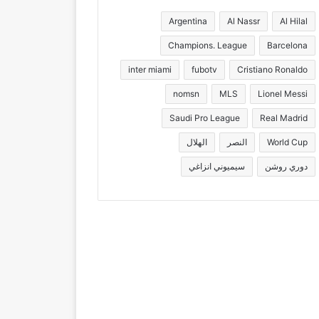
Argentina
Al Nassr
Al Hilal
Champions. League
Barcelona
inter miami
fubotv
Cristiano Ronaldo
nomsn
MLS
Lionel Messi
Saudi Pro League
Real Madrid
World Cup
النصر
الهلال
دوري روشن
سيميوني انزاغي