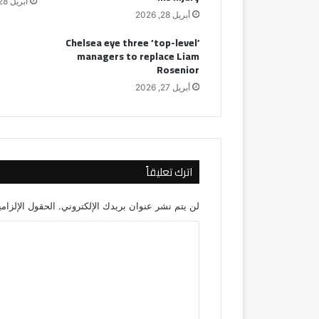
أبريل 28, 2026
أبريل 28, 2026
Chelsea eye three ‘top-level’
managers to replace Liam
Rosenior
أبريل 27, 2026
اترك تعليقاً
لن يتم نشر عنوان بريدك الإلكتروني.
الحقول الإلزامي
ا
ل
ت
ع
ل