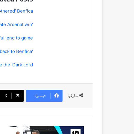
othered' Benfica
'Wow, what a feeling!' - Arteta beams after late Arsenal win
ul' end to game
'It's a surprise to see Mourinho going back to Benfica'
the 'Dark Lord'
فيسبوك
‫X
شاركها
How