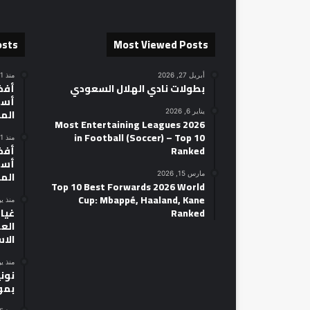
osts
Most Viewed Posts
أبريل 27, 2026
منذ 21 ساعة
بطولات نادي الهلال السعودي
أسط
الم
يناير 6, 2026
2026 Most Entertaining Leagues
in Football (Soccer) – Top 10
منذ 21 ساعة
Ranked
أسط
الم
مارس 15, 2026
Top 10 Best Forwards 2026 World
Cup: Mbappé, Haaland, Kane
منذ ي
Ranked
غياب
الع
الا
منذ ي
نون
بمو