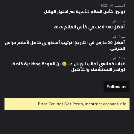
أغسطس 14, 2025
نونيز: كأس العالم للأندية سر اختيار الهلال
منذ 3 أيام
أفضل 100 لاعب في كأس العالم 2026
منذ 4 أيام
أفضل 20 حارس في التاريخ: ترتيب أسطوري كامل لأعظم حراس
المرمى
منذ 5 أيام
غياب خماسي أجانب الهلال عـــ
ــن العودة ومغادرة خاصة
لبرامج الاستشفاء والتأهيل
Follow us
Error Can not Get Posts, Incorrect account info.