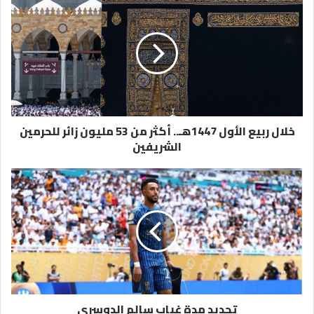
ربيع
الأول
1447هـ..
أكثر
من
53
مليون
زائر
خلال ربيع الأول 1447هـ.. أكثر من 53 مليون زائر للحرمين
للحرمين
الشريفين
الشريفين
تحديد
مدة
غياب
سالم
الدوسري
تحديد مدة غياب سالم الدوسري