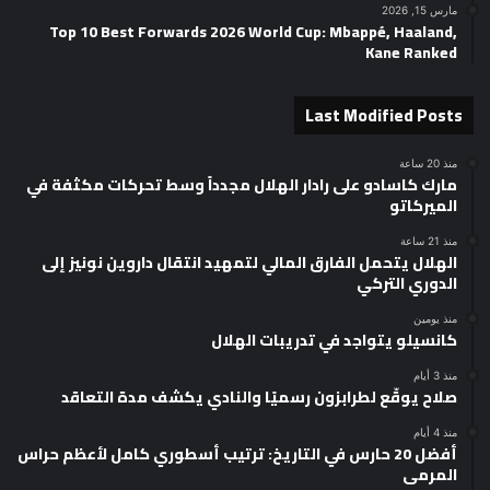
مارس 15, 2026
Top 10 Best Forwards 2026 World Cup: Mbappé, Haaland,
Kane Ranked
Last Modified Posts
منذ 20 ساعة
مارك كاسادو على رادار الهلال مجدداً وسط تحركات مكثفة في
الميركاتو
منذ 21 ساعة
الهلال يتحمل الفارق المالي لتمهيد انتقال داروين نونيز إلى
الدوري التركي
منذ يومين
كانسيلو يتواجد في تدريبات الهلال
منذ 3 أيام
صلاح يوقّع لطرابزون رسميًا والنادي يكشف مدة التعاقد
منذ 4 أيام
أفضل 20 حارس في التاريخ: ترتيب أسطوري كامل لأعظم حراس
المرمى