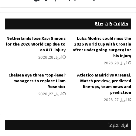
مقالات ذات صلة
Netherlands lose Xavi Simons
Luka Modric could miss the
for the 2026 World Cup due to
2026 World Cup with Croatia
an ACL injury
after undergoing surgery for
his injury
أبريل 28, 2026
أبريل 28, 2026
Chelsea eye three ‘top-level’
Atletico Madrid vs Arsenal:
managers to replace Liam
Match preview, predicted
Rosenior
line-ups, team news and
prediction
أبريل 27, 2026
أبريل 27, 2026
اترك تعليقاً