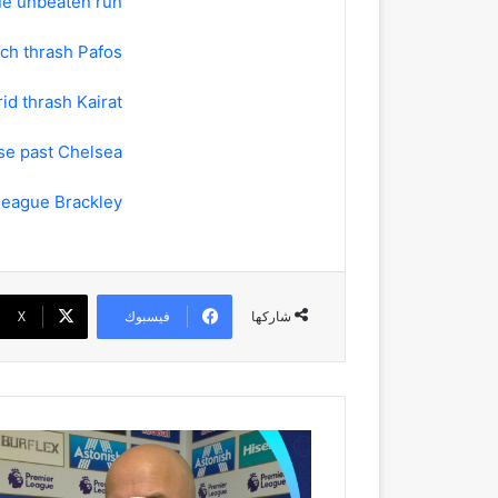
nue unbeaten run
ch thrash Pafos
id thrash Kairat
se past Chelsea
league Brackley
فيسبوك
‫X
شاركها
Slot
in
disbelief