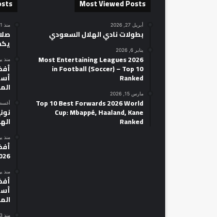
osts
Most Viewed Posts
أبريل 27, 2026
منذ 21 ساعة
بطولات نادي الهلال السعودي
صلاح
يكش
يناير 6, 2026
2026 Most Entertaining Leagues
منذ ي
in Football (Soccer) – Top 10
Ranked
أسط
الم
مارس 15, 2026
Top 10 Best Forwards 2026 World
أغسطس 14
Cup: Mbappé, Haaland, Kane
نوني
Ranked
الهل
منذ ي
026
منذ ي
أسط
الم
منذ 3 أيام