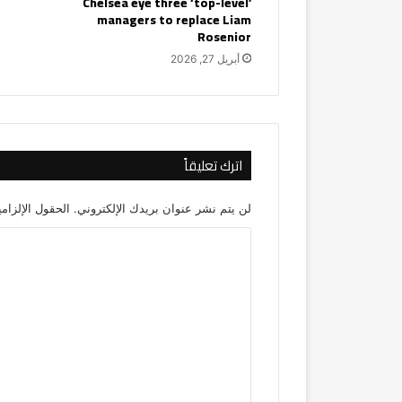
Chelsea eye three ‘top-level’
managers to replace Liam
Rosenior
أبريل 27, 2026
اترك تعليقاً
لن يتم نشر عنوان بريدك الإلكتروني.
الحقول الإلزامي
ا
ل
ت
ع
ل
ي