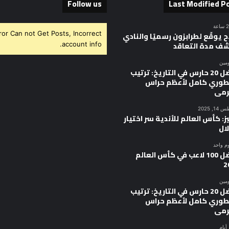
Follow us
Last Modified P
ror Can not Get Posts, Incorrect
 يوقّع لطرابزون رسميًا والنادي
ف مدة التعاقد
account info.
ومين
أفضل 20 حارس في التاريخ: ترتيب
وري كامل لأعظم حراس
رمى
, 2025
ز: كأس العالم للأندية سر اختيار
ال
وم واحد
أفضل 100 لاعب في كأس العالم
2
ومين
أفضل 20 حارس في التاريخ: ترتيب
وري كامل لأعظم حراس
رمى