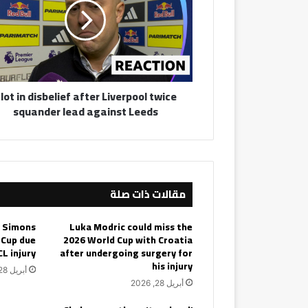
after
Liverpool
twice
squander
lead
against
lot in disbelief after Liverpool twice
Leeds
squander lead against Leeds
مقالات ذات صلة
i Simons
Luka Modric could miss the
 Cup due
2026 World Cup with Croatia
CL injury
after undergoing surgery for
his injury
أبريل 28, 2026
أبريل 28, 2026