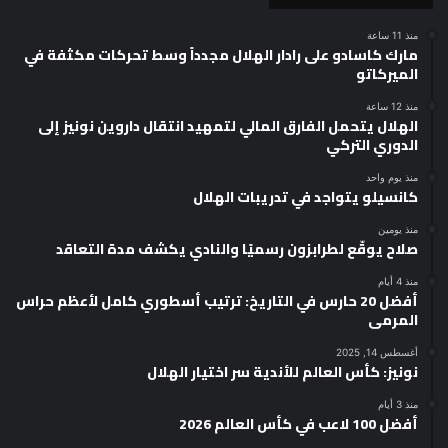
منذ 11 ساعة
مارك كاسادو على رادار الهلال مجدداً وسط تحركات مكثفة في
الميركاتو
منذ 12 ساعة
الهلال يتحمل الفارق المالي لتمهيد انتقال داروين نونيز إلى
الدوري التركي
منذ يوم واحد
كانسيلو يتواجد في تدريبات الهلال
منذ يومين
صلاح يوقّع لطرابزون رسميًا والنادي يكشف مدة التعاقد
منذ 4 أيام
أفضل 20 حارس في التاريخ: ترتيب أسطوري كامل لأعظم حراس
المرمى
أغسطس 14, 2025
نونيز: كأس العالم للأندية سر اختيار الهلال
منذ 3 أيام
أفضل 100 لاعب في كأس العالم 2026