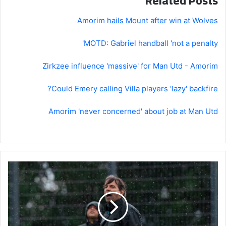
Related Posts
Amorim hails Mount after win at Wolves
MOTD: Gabriel handball 'not a penalty'
Zirkzee influence 'massive' for Man Utd - Amorim
Could Emery calling Villa players 'lazy' backfire?
Amorim 'never concerned' about job at Man Utd
رقم
سلبي
لمدرب
الهلال
عقب
الكلاسيكو