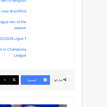
 win in Belgium
n over Brentford
ague win of the
season
025/2026 Ligue 1
win in Champions
League
فيسبوك
‫X
شاركها
لعبة