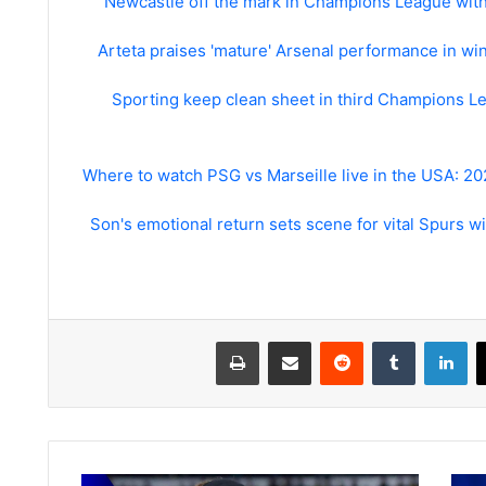
Newcastle off the mark in Champions League with
Arteta praises 'mature' Arsenal performance in wi
Sporting keep clean sheet in third Champions Le
Where to watch PSG vs Marseille live in the USA: 2
Son's emotional return sets scene for vital Spurs 
لينكدإن
مشاركة عبر البريد
طباعة
Newcastle