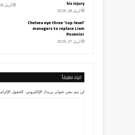
his injury
أبريل 28, 2026
أبريل 28, 2026
Chelsea eye three ‘top-level’
managers to replace Liam
Rosenior
أبريل 27, 2026
اترك تعليقاً
لن يتم نشر عنوان بريدك الإلكتروني.
الحقول الإلزامي
ا
ل
ت
ع