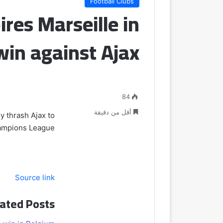
Football Clubs
ires Marseille in
in against Ajax
84
أقل من دقيقة
ey thrash Ajax to
hampions League.
Source link
ated Posts