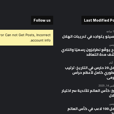
Follow us
Last Modified P
ror Can not Get Posts, Incorrect
سيلو يتواجد في تدريبات الهلال
account info.
ومين
 يوقّع لطرابزون رسميًا والنادي
ف مدة التعاقد
أفضل 20 حارس في التاريخ: ترتيب
وري كامل لأعظم حراس
رمى
, 2025
ز: كأس العالم للأندية سر اختيار
ال
ومين
أفضل 100 لاعب في كأس العالم
2