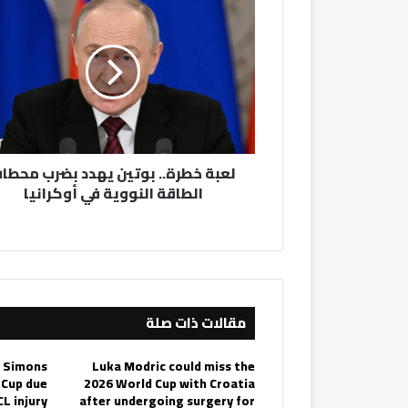
خطرة..
بوتين
يهدد
بضرب
محطات
الطاقة
النووية
في
لعبة خطرة.. بوتين يهدد بضرب محطا
أوكرانيا
الطاقة النووية في أوكرانيا
مقالات ذات صلة
i Simons
Luka Modric could miss the
 Cup due
2026 World Cup with Croatia
CL injury
after undergoing surgery for