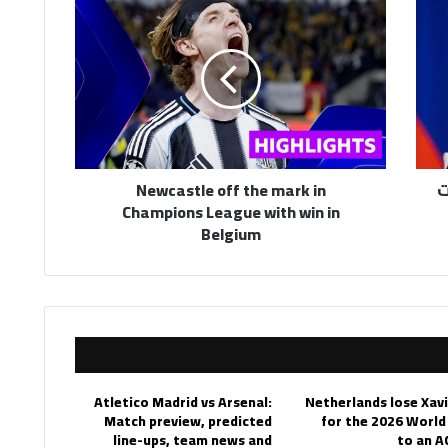
off
the
mark
in
Champions
League
with
win
ت
Newcastle off the mark in
in
Champions League with win in
Belgium
Belgium
Atletico Madrid vs Arsenal:
Netherlands lose Xav
Match preview, predicted
for the 2026 World
line-ups, team news and
to an A