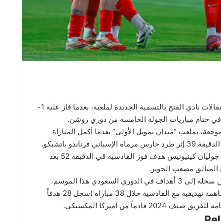
‎أفسد القادسية احتفالات نادي الفتح بالتسمية الجديدة لملعبه، بعدما فاز عليه 1-
وجعة، بملعب “ميدان تمويل الأولى” بعدما أكمل المباراة
سباني فرناندو باتشيكو.
‎وسجل المكسيكي جوليان كينيونيس هدف فوز القادسية قي الدقيقة 52 بعد
المتألق مصعب الجوير.
‎رفع بذلك كينيونيس سجله إلى 3 أهداف في الدوري السعودي هذا الموسم،
ووصل إلى 36 مساهمة تهديفية مع القادسية خلال 38 مباراة (سجل 28 هدفاً
Rel