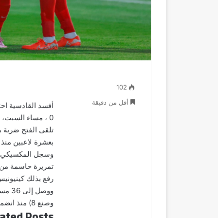
102
أقل من دقيقة
0 ، مساء السبت، في ختام مباريات الجولة الخامسة من دوري روشن.
‎تلقى الفتح ضربة م
بعشرة لاعبين منذ الدقيقة 39 إثر طرد حارس مرماه الإ
تمريرة حاسمة من 
وصنع 8) منذ انضمامه للفريق صيف 2024 قادماً من أميركا المكسيكي.
ated Posts