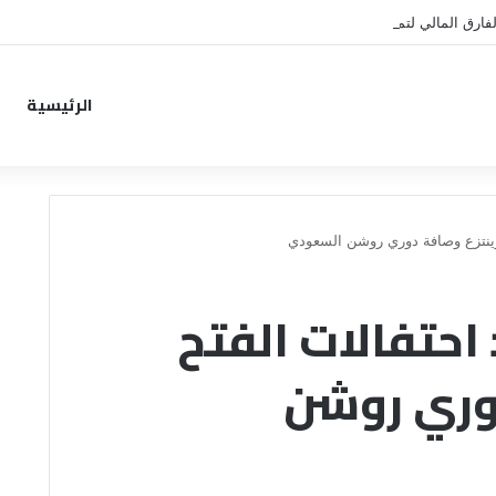
فارق المالي لتمهيد انتقال داروين نونيز إلى الدوري التركي
الرئيسية
 وينتزع وصافة دوري روشن السعودي
احتفالات الفتح
وري روشن