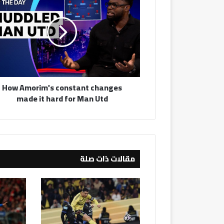
Amorim's
constant
changes
made
it
hard
for
Man
How Amorim's constant changes
Utd
made it hard for Man Utd
مقالات ذات صلة