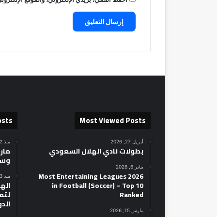
osts
Most Viewed Posts
أبريل 27, 2026
منذ 22 ساعة
بطولات نادي الهلال السعودي
مارك
وسط
يناير 6, 2026
2026 Most Entertaining Leagues
منذ 23 ساعة
in Football (Soccer) – Top 10
الهل
Ranked
لتمه
الد
مارس 15, 2026