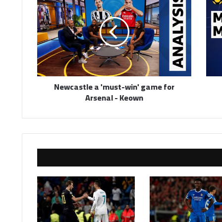
a
'must-
win'
game
for
Arsenal
-
Keown
Newcastle a 'must-win' game for
Arsenal - Keown