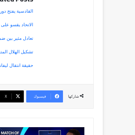
القادسية يفتح دو
الاتحاد يقسو على 
تعادل مثير بين ض
تشكيل الهلال المت
حقيقة انتقال ليف
فيسبوك
‫X
شاركها
How