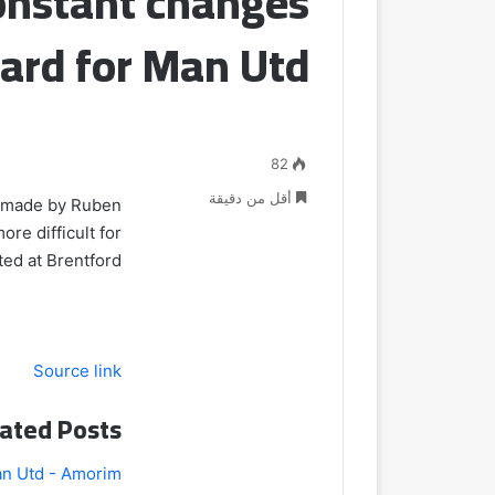
nstant changes
hard for Man Utd
82
أقل من دقيقة
s made by Ruben
e difficult for
ed at Brentford.
Source link
ated Posts
Man Utd - Amorim