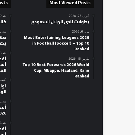
osts
Most Viewed Posts
أبريل 27, 2026
منذ 9 ساعات
بطولات نادي الهلال السعودي
كان
يناير 6, 2026
منذ ي
2026 Most Entertaining Leagues
صلاح
in Football (Soccer) – Top 10
يكش
Ranked
منذ 3 أيام
مارس 15, 2026
Top 10 Best Forwards 2026 World
أسط
Cup: Mbappé, Haaland, Kane
الم
Ranked
أغسطس 14
نوني
الهل
منذ ي
026
منذ 3 أيام
أسط