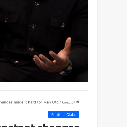
الرئيسية
/
hanges made it hard for Man Utd
Football Clubs