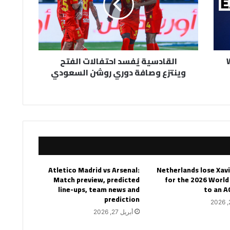
وينتزع
وصافة
دوري
روشن
السعودي
القادسية يُفسد احتفالات الفتح
وينتزع وصافة دوري روشن السعودي
Atletico Madrid vs Arsenal:
Netherlands lose Xav
Match preview, predicted
for the 2026 World
line-ups, team news and
to an A
prediction
أبريل 27, 2026