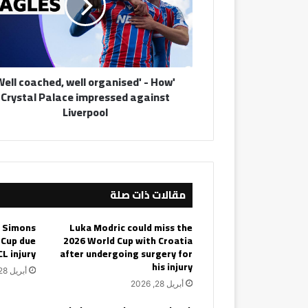
-
How
Crystal
Palace
impressed
'Well coached, well organised' - How
against
Crystal Palace impressed against
Liverpool
Liverpool
مقالات ذات صلة
i Simons
Luka Modric could miss the
 Cup due
2026 World Cup with Croatia
CL injury
after undergoing surgery for
his injury
أبريل 28, 2026
أبريل 28, 2026