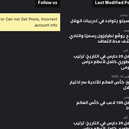
Follow us
Last Modified P
ror Can not Get Posts, Incorrect
سيلو يتواجد في تدريبات الهلال
account info.
ومين
 يوقّع لطرابزون رسميًا والنادي
ف مدة التعاقد
أفضل 20 حارس في التاريخ: ترتيب
وري كامل لأعظم حراس
رمى
, 2025
ز: كأس العالم للأندية سر اختيار
ال
ومين
أفضل 100 لاعب في كأس العالم
2
أفضل 20 حارس في التاريخ: ترتيب
وري كامل لأعظم حراس