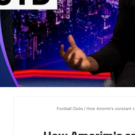
Football Clubs
/
How Amorim's constant c