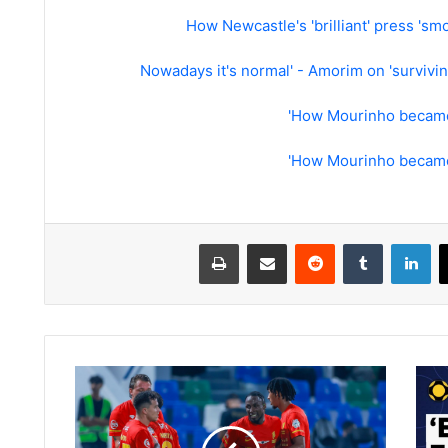
How Newcastle's 'brilliant' press 'sm
How Mourinho became 
How Mourinho became 
لينكدإن
مشاركة عبر البريد
طباعة
القادسية
يُفسد
احتفالات
الفتح