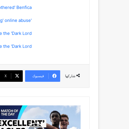
othered' Benfica
'Nowadays it's normal' - Amorim on 'surviving' online abuse
the 'Dark Lord'
the 'Dark Lord'
فيسبوك
‫X
شاركها
'Well
coached,
well
organised'