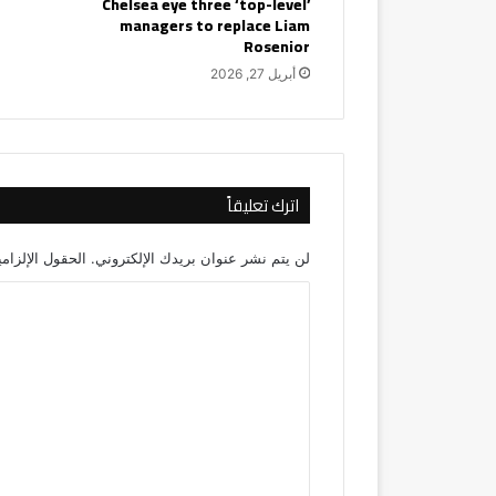
Chelsea eye three ‘top-level’
managers to replace Liam
Rosenior
أبريل 27, 2026
اترك تعليقاً
لن يتم نشر عنوان بريدك الإلكتروني.
الحقول الإلزامي
ا
ل
ت
ع
ل
ي