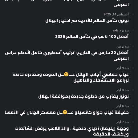
المرمى
أغسطس 14, 2025
نونيز: كأس العالم للأندية سر اختيار الهلال
منذ يوم واحد
أفضل 100 لاعب في كأس العالم 2026
منذ يومين
أفضل 20 حارس في التاريخ: ترتيب أسطوري كامل لأعظم حراس
المرمى
منذ 3 أيام
غياب خماسي أجانب الهلال عـــ
ــن العودة ومغادرة خاصة
لبرامج الاستشفاء والتأهيل
منذ 3 أيام
نونيز يقترب من خطوة جديدة بموافقة الهلال
منذ 6 أيام
حقيقة غياب جواو كانسيلو عـــ
ــن معسكر الهلال في النمسا
منذ 7 أيام
وجهة إيليمان ندياي حتمية.. والد اللاعب يرفض الشائعات
ويكشف الحقيقة