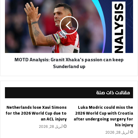
MOTD
Analysis:
Granit
Xhaka's
passion
can
keep
Sunderland
up
MOTD Analysis: Granit Xhaka's passion can keep
Sunderland up
مقالات ذات صلة
Netherlands lose Xavi Simons
Luka Modric could miss the
for the 2026 World Cup due to
2026 World Cup with Croatia
an ACL injury
after undergoing surgery for
his injury
أبريل 28, 2026
أبريل 28, 2026