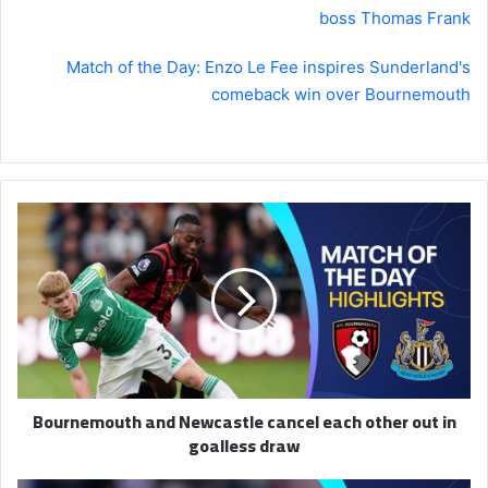
boss Thomas Frank
Match of the Day: Enzo Le Fee inspires Sunderland's
comeback win over Bournemouth
Bournemouth
and
Newcastle
cancel
each
other
out
in
goalless
Bournemouth and Newcastle cancel each other out in
draw
goalless draw