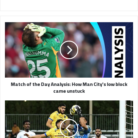
Match
of
the
Day
Analysis:
How
Man
City's
low
Match of the Day Analysis: How Man City's low block
block
came unstuck
came
unstuck
التعاون
يفوز
على
الفيصلي
برباعية
ويعبر