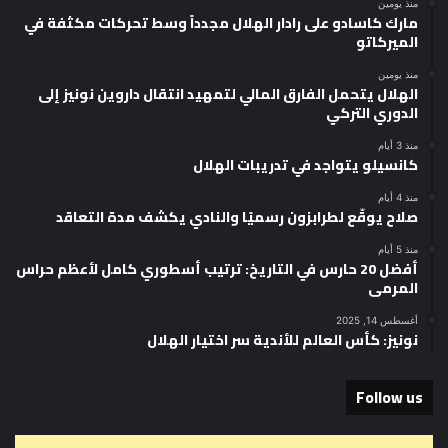
منذ يومين
مارك كاسادو على رادار الهلال مجدداً وسط تحركات مكثفة في
الميركاتو
منذ يومين
الهلال يتحمل الفارق المالي لتمهيد انتقال داروين نونيز إلى
الدوري التركي
منذ 3 أيام
كانسيلو يتواجد في تدريبات الهلال
منذ 4 أيام
صلاح يوقّع لطرابزون رسميًا والنادي يكشف مدة التعاقد
منذ 5 أيام
أفضل 20 حارس في التاريخ: ترتيب أسطوري كامل لأعظم حراس
المرمى
أغسطس 14, 2025
نونيز: كأس العالم للأندية سر اختيار الهلال
Follow us