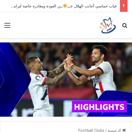
غياب خماسي أجانب الهلال عـــ
ــن العودة ومغادرة خاصة لبرامج الاستشفاء والتأهيل
بحث عن
الق
الرئيسية
/
Football Clubs