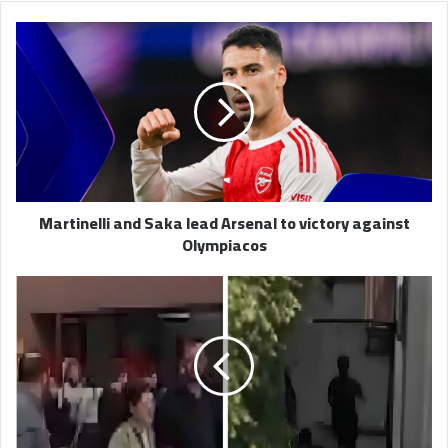
Martinelli
and
Saka
lead
Arsenal
to
victory
against
Olympiacos
Martinelli and Saka lead Arsenal to victory against
Olympiacos
أول
فيديو
يرصد
لحظة
هلع
السكان
وهروبهم
إلى