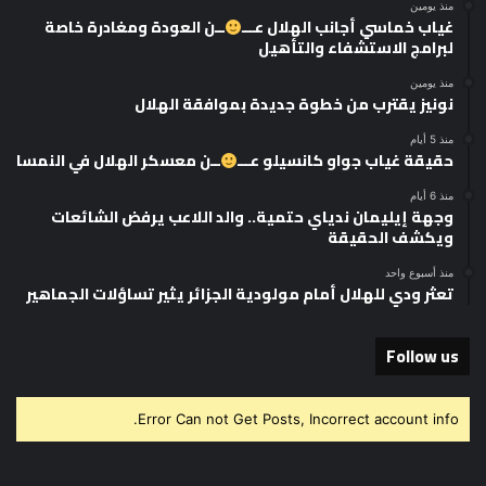
منذ يومين
غياب خماسي أجانب الهلال عـــ
ــن العودة ومغادرة خاصة
لبرامج الاستشفاء والتأهيل
منذ يومين
نونيز يقترب من خطوة جديدة بموافقة الهلال
منذ 5 أيام
حقيقة غياب جواو كانسيلو عـــ
ــن معسكر الهلال في النمسا
منذ 6 أيام
وجهة إيليمان ندياي حتمية.. والد اللاعب يرفض الشائعات
ويكشف الحقيقة
منذ أسبوع واحد
تعثر ودي للهلال أمام مولودية الجزائر يثير تساؤلات الجماهير
Follow us
Error Can not Get Posts, Incorrect account info.