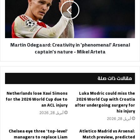
in
'phenomenal'
Arsenal
captain's
nature
-
Martin Odegaard: Creativity in 'phenomenal' Arsenal
Mikel
captain's nature - Mikel Arteta
Arteta
مقالات ذات صلة
Netherlands lose Xavi Simons
Luka Modric could miss the
for the 2026 World Cup due to
2026 World Cup with Croatia
an ACL injury
after undergoing surgery for
his injury
أبريل 28, 2026
أبريل 28, 2026
Chelsea eye three ‘top-level’
Atletico Madrid vs Arsenal:
managers to replace Liam
Match preview, predicted