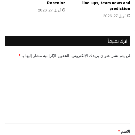
Rosenior
line-ups, team news and
prediction
أبريل 27, 2026
أبريل 27, 2026
اترك تعليقاً
لن يتم نشر عنوان بريدك الإلكتروني.
الحقول الإلزامية مشار إليها بـ
*
ا
ل
ت
ع
ل
ي
ق
*
الاسم
*