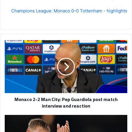
Champions League: Monaco 0-0 Tottenham - highlights
Monaco
2-
2
Man
City:
Pep
Guardiola
post
match
Monaco 2-2 Man City: Pep Guardiola post match
interview
interview and reaction
and
reaction
Martin
Odegaard:
Creativity