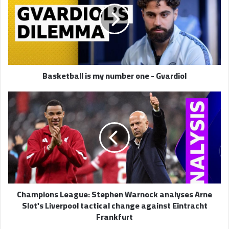
number
one
-
Gvardiol
Basketball is my number one - Gvardiol
Champions
League:
Stephen
Warnock
analyses
Arne
Slot's
Liverpool
tactical
Champions League: Stephen Warnock analyses Arne
change
Slot's Liverpool tactical change against Eintracht
against
Frankfurt
Eintracht
Frankfurt