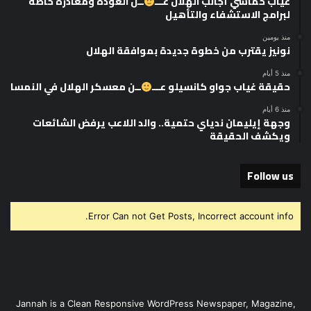
غياب خماسي أجانب الهلال عـــ
ــن العودة ومغادرة خاصة
لبرامج الاستشفاء والتأهيل
منذ يومين
نونيز يقترب من خطوة جديدة بموافقة الهلال
منذ 5 أيام
حقيقة غياب جواو كانسيلو عـــ
ــن معسكر الهلال في النمسا
منذ 6 أيام
وجهة إيليمان ندياي حتمية.. والد اللاعب يرفض الشائعات
ويكشف الحقيقة
Follow us
Error Can not Get Posts, Incorrect account info.
Jannah is a Clean Responsive WordPress Newspaper, Magazine,